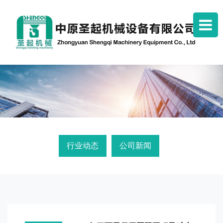
行业动态
公司新闻