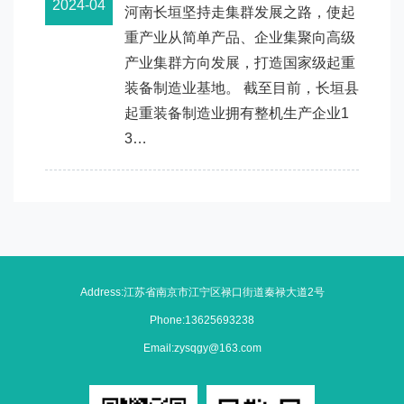
2024-04
河南长垣坚持走集群发展之路，使起
重产业从简单产品、企业集聚向高级
产业集群方向发展，打造国家级起重
装备制造业基地。 截至目前，长垣县
起重装备制造业拥有整机生产企业1
3…
Address:
江苏省南京市江宁区禄口街道秦禄大道2号
Phone
:
13625693238
Email
:
zysqgy@163.com