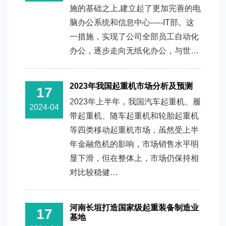
施的基础之上,建立起了更加完善的电
脑办公系统和信息中心-----IT部。这
一措施，实现了公司全部员工自动化
办公，逐步走向无纸化办公，与世…
2023年我国起重机市场分析及预测
17
2023年上半年，我国汽车起重机、履
2024-04
带起重机、随车起重机和轮胎起重机
等四类移动起重机市场，虽然受上半
年金融危机的影响，市场销售水平明
显下滑，但在整体上，市场仍保持相
对比较稳健…
河南长垣打造国家级起重装备制造业
17
基地